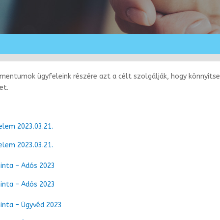
umentumok ügyfeleink részére azt a célt szolgálják, hogy könnyíts
et.
elem 2023.03.21.
elem 2023.03.21.
nta – Adós 2023
nta – Adós 2023
nta – Ügyvéd 2023