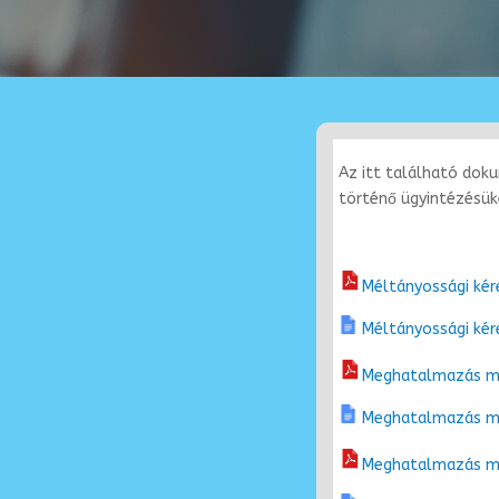
Az itt található dok
történő ügyintézésük
Méltányossági kér
Méltányossági kér
Meghatalmazás mi
Meghatalmazás mi
Meghatalmazás mi