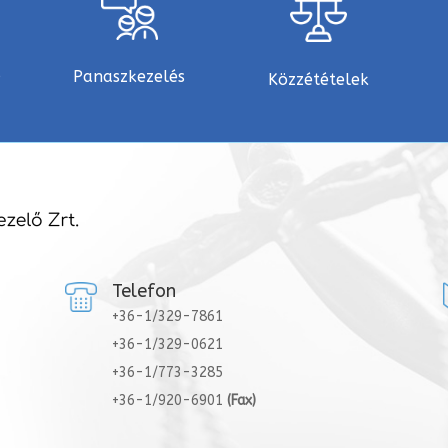
e
Panaszkezelés
Közzétételek
Telefon
+36-1/329-7861
+36-1/329-0621
+36-1/773-3285
+36-1/920-6901
(Fax)