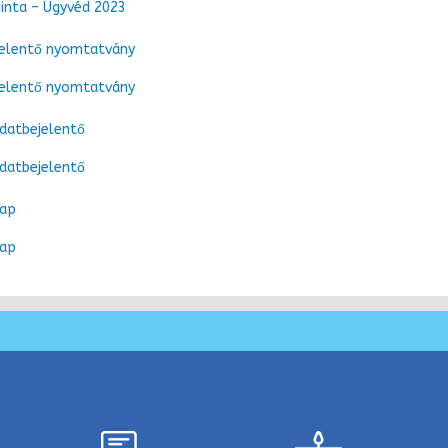
nta – Ügyvéd 2023
jelentő nyomtatvány
jelentő nyomtatvány
datbejelentő
datbejelentő
lap
lap