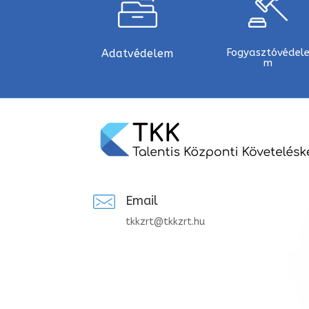
Fogyasztóvédel
Adatvédelem
m
Email
tkkzrt@tkkzrt.hu