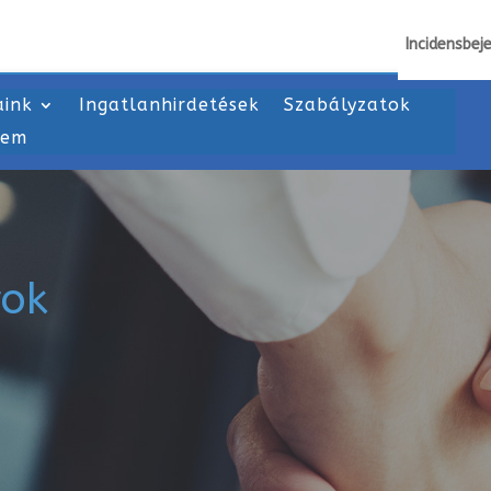
Incidensbej
aink
Ingatlanhirdetések
Szabályzatok
lem
ok