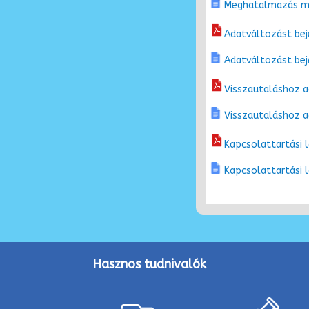
Meghatalmazás mi
Adatváltozást be
Adatváltozást be
Visszautaláshoz a
Visszautaláshoz a
Kapcsolattartási 
Kapcsolattartási 
Hasznos tudnivalók