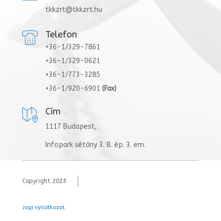
tkkzrt@tkkzrt.hu
Telefon
+36-1/329-7861
+36-1/329-0621
+36-1/773-3285
+36-1/920-6901
(Fax)
Cím
1117 Budapest,
Infopark sétány 3. B. ép. 3. em.
Copyright 2023.
Jogi nyilatkozat