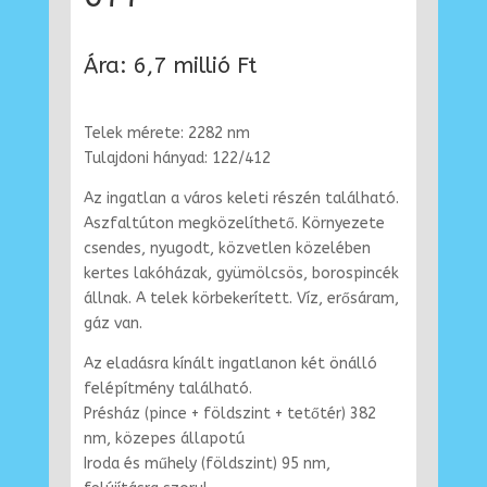
Ára: 6,7 millió Ft
Telek mérete: 2282 nm
Tulajdoni hányad: 122/412
Az ingatlan a város keleti részén található.
Aszfaltúton megközelíthető. Környezete
csendes, nyugodt, közvetlen közelében
kertes lakóházak, gyümölcsös, borospincék
állnak. A telek körbekerített. Víz, erősáram,
gáz van.
Az eladásra kínált ingatlanon két önálló
felépítmény található.
Présház (pince + földszint + tetőtér) 382
nm, közepes állapotú
Iroda és műhely (földszint) 95 nm,